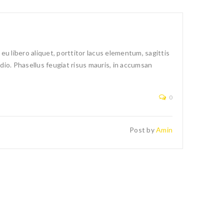
u libero aliquet, porttitor lacus elementum, sagittis
 odio. Phasellus feugiat risus mauris, in accumsan
0
Post by
Amin