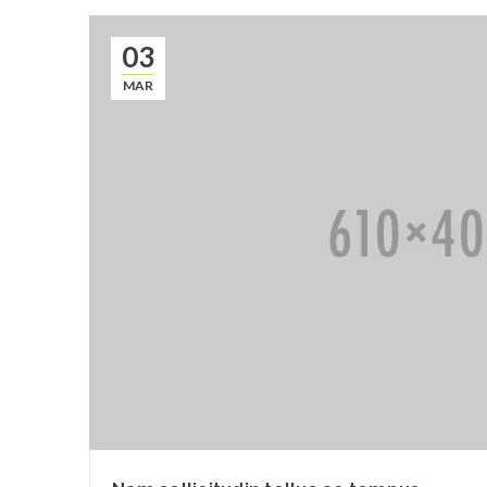
03
MAR