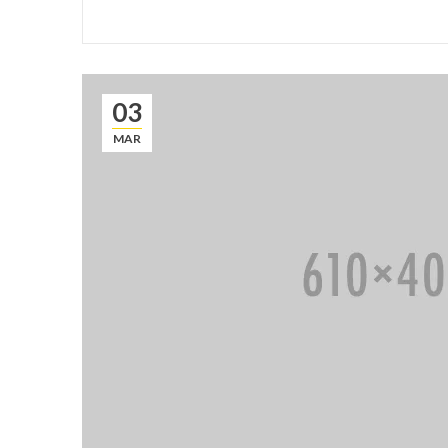
03
MAR