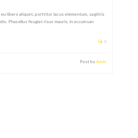
u libero aliquet, porttitor lacus elementum, sagittis
 odio. Phasellus feugiat risus mauris, in accumsan
0
Post by
Amin