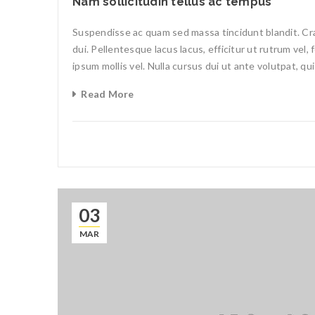
Nam sollicitudin tellus ac tempus
Suspendisse ac quam sed massa tincidunt blandit. Cras
dui. Pellentesque lacus lacus, efficitur ut rutrum vel,
ipsum mollis vel. Nulla cursus dui ut ante volutpat, qu
Read More
03
MAR