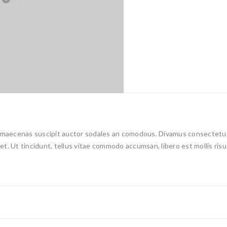
do maecenas suscipit auctor sodales an comodous. Divamus consectetur
t. Ut tincidunt, tellus vitae commodo accumsan, libero est mollis ris