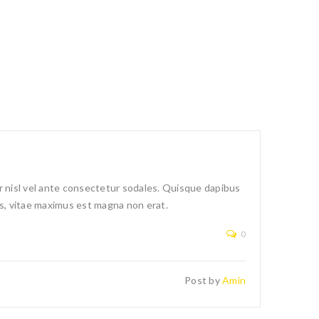
 nisl vel ante consectetur sodales. Quisque dapibus
us, vitae maximus est magna non erat.
0
Post by
Amin