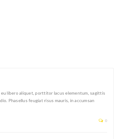
u libero aliquet, porttitor lacus elementum, sagittis
 odio. Phasellus feugiat risus mauris, in accumsan
0